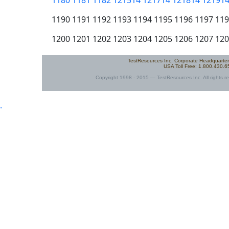
1180
1181
1182
121514
121714
121814
12191
1190 1191 1192 1193 1194 1195 1196 1197 11
1200 1201 1202 1203 1204 1205 1206 1207 12
TestResources Inc. Corporate Headquarte
USA Toll Free: 1.800.430.
Copyright 1998 - 2015 — TestResources Inc. All rights re
.